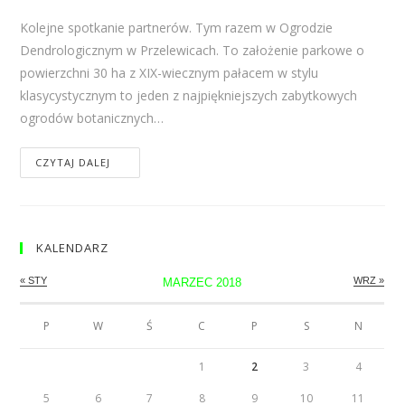
Kolejne spotkanie partnerów. Tym razem w Ogrodzie
Dendrologicznym w Przelewicach. To założenie parkowe o
powierzchni 30 ha z XIX-wiecznym pałacem w stylu
klasycystycznym to jeden z najpiękniejszych zabytkowych
ogrodów botanicznych…
CZYTAJ DALEJ
KALENDARZ
« STY
WRZ »
MARZEC 2018
P
W
Ś
C
P
S
N
1
2
3
4
5
6
7
8
9
10
11